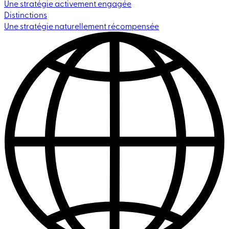
Une stratégie activement engagée
Distinctions
Une stratégie naturellement récompensée