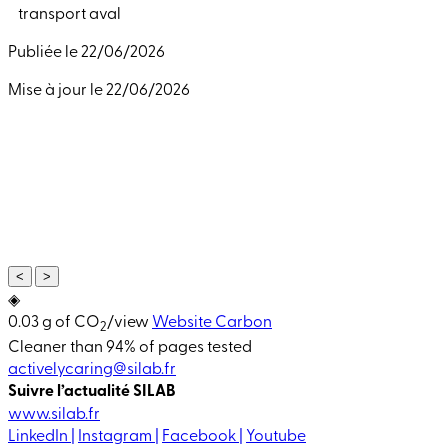
transport aval
Publiée le 22/06/2026
Mise à jour le 22/06/2026
<
>
◈
0.03 g of CO
/view
Website Carbon
2
Cleaner than 94% of pages tested
activelycaring@silab.fr
Suivre l’actualité SILAB
www.silab.fr
LinkedIn |
Instagram |
Facebook |
Youtube