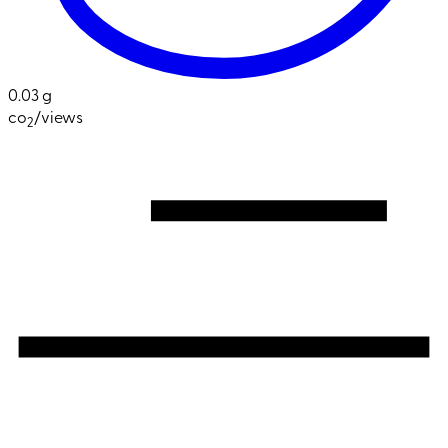
0.03 g
co
/views
2