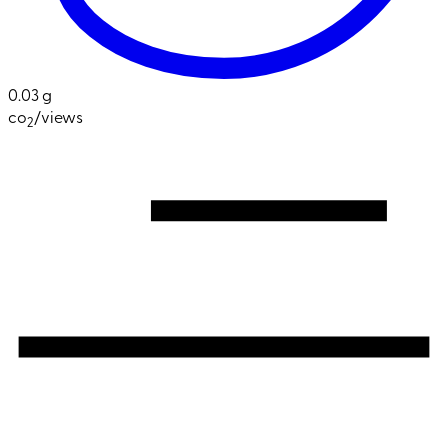
0.03 g
co
/views
2