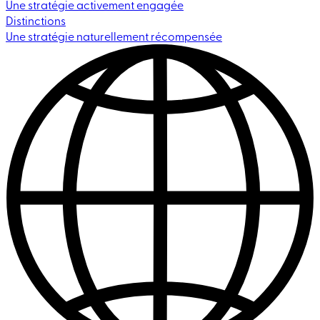
Une stratégie activement engagée
Distinctions
Une stratégie naturellement récompensée